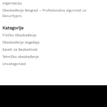
organizaciju
Obezbeđenje Beograd – Profesionalna sigurnost uz
Securitypro
Kategorije
Fizičko Obezbeđenje
Obezbeđenje događaja
Saveti za Bezbednost
Tehničko obezbeđenje
Uncategorized