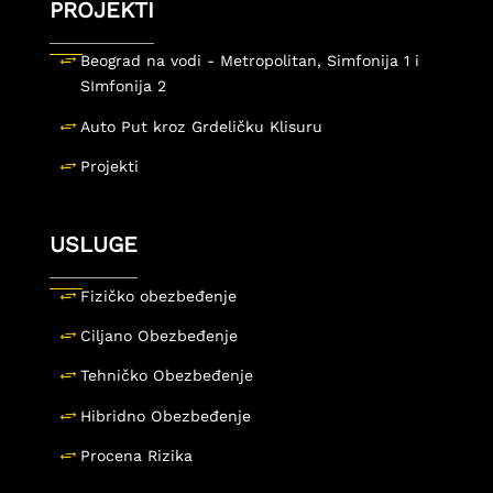
PROJEKTI
Beograd na vodi - Metropolitan, Simfonija 1 i
SImfonija 2
Auto Put kroz Grdeličku Klisuru
Projekti
USLUGE
Fizičko obezbeđenje
Ciljano Obezbeđenje
Tehničko Obezbeđenje
Hibridno Obezbeđenje
Procena Rizika