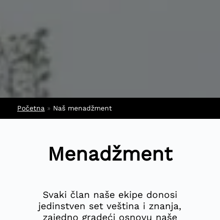
Početna
»
Naš menadžment
Menadžment
Svaki član naše ekipe donosi
jedinstven set veština i znanja,
zajedno gradeći osnovu naše