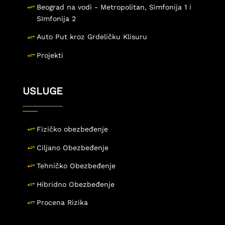
Beograd na vodi - Metropolitan, Simfonija 1 i
SImfonija 2
Auto Put kroz Grdeličku Klisuru
Projekti
USLUGE
Fizičko obezbeđenje
Ciljano Obezbeđenje
Tehničko Obezbeđenje
Hibridno Obezbeđenje
Procena Rizika