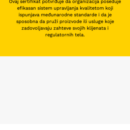
Ovaj sertifikat potvrđuje da organizacija poseduje
efikasan sistem upravljanja kvalitetom koji
ispunjava međunarodne standarde i da je
sposobna da pruži proizvode ili usluge koje
zadovoljavaju zahteve svojih klijenata i
regulatornih tela.
SERTIFIKATI
“GCI sertifikati ISO ICC akreditovani” znače da je Global
Certification Institute (GCI) izdao ove sertifikate u skladu
sa međunarodnim standardima ISO i/ili ICC, uz
akreditaciju od strane relevantnih tela. Ovo osigurava da
su procesi izdavanja sertifikata i standardi koje pokrivaju
u skladu sa međunarodno priznatim normama,
garantujući integritet i validnost GCI sertifikata.