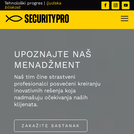
Tehnološki progres
|
ljudska
bliskost
UPOZNAJTE NAŠ
MENADŽMENT
Naš tim čine strastveni
profesionalci posvećeni kreiranju
inovativnih rešenja koja
nadmašuju očekivanja naših
klijenata.
ZAKAŽITE SASTANAK