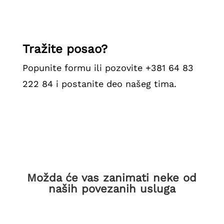
Tražite posao?
Popunite formu ili pozovite +
381 64 83
222 84
i postanite deo našeg tima.
Možda će vas zanimati neke od
naših povezanih usluga