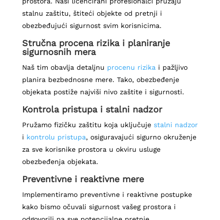
prostora. Naši licencirani profesionalci pružaju
stalnu zaštitu, štiteći objekte od pretnji i
obezbeđujući sigurnost svim korisnicima.
Stručna procena rizika i planiranje
sigurnosnih mera
Naš tim obavlja detaljnu
procenu rizika
i pažljivo
planira bezbednosne mere. Tako, obezbeđenje
objekata postiže najviši nivo zaštite i sigurnosti.
Kontrola pristupa i stalni nadzor
Pružamo fizičku zaštitu koja uključuje
stalni nadzor
i
kontrolu pristupa
, osiguravajući sigurno okruženje
za sve korisnike prostora u okviru usluge
obezbeđenja objekata.
Preventivne i reaktivne mere
Implementiramo preventivne i reaktivne postupke
kako bismo očuvali sigurnost vašeg prostora i
odgovorili na sve potencijalne pretnje.