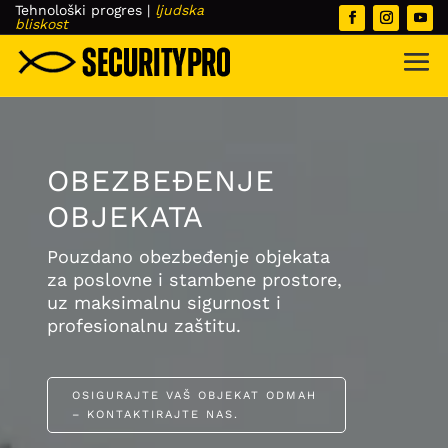
Tehnološki progres
|
ljudska
bliskost
OBEZBEĐENJE
OBJEKATA
Pouzdano obezbeđenje objekata
za poslovne i stambene prostore,
uz maksimalnu sigurnost i
profesionalnu zaštitu.
OSIGURAJTE VAŠ OBJEKAT ODMAH
– KONTAKTIRAJTE NAS.