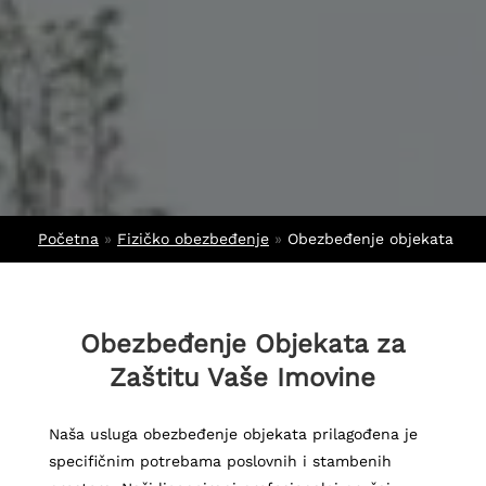
Početna
»
Fizičko obezbeđenje
»
Obezbeđenje objekata
Obezbeđenje Objekata za
Zaštitu Vaše Imovine
Naša usluga obezbeđenje objekata prilagođena je
specifičnim potrebama poslovnih i stambenih