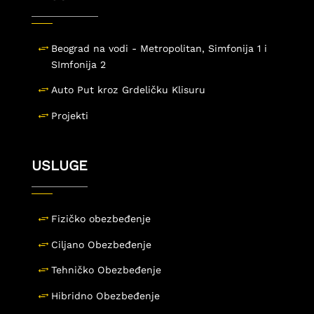
Beograd na vodi - Metropolitan, Simfonija 1 i
SImfonija 2
Auto Put kroz Grdeličku Klisuru
Projekti
USLUGE
Fizičko obezbeđenje
Ciljano Obezbeđenje
Tehničko Obezbeđenje
Hibridno Obezbeđenje