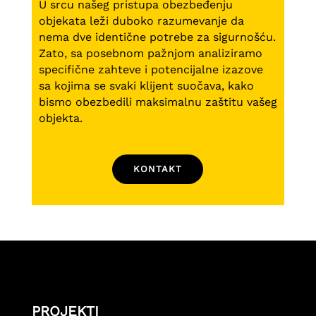
U srcu našeg pristupa obezbeđenju
objekata leži duboko razumevanje da
nema dve identične potrebe za sigurnošću.
Zato, sa posebnom pažnjom analiziramo
specifične zahteve i potencijalne izazove
sa kojima se svaki klijent suočava, kako
bismo obezbedili maksimalnu zaštitu vašeg
objekta.
KONTAKT
PROJEKTI