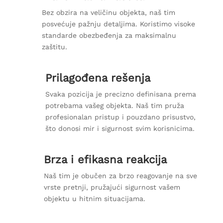
Bez obzira na veličinu objekta, naš tim
posvećuje pažnju detaljima. Koristimo visoke
standarde obezbeđenja za maksimalnu
zaštitu.
Prilagođena rešenja
Svaka pozicija je precizno definisana prema
potrebama vašeg objekta. Naš tim pruža
profesionalan pristup i pouzdano prisustvo,
što donosi mir i sigurnost svim korisnicima.
Brza i efikasna reakcija
Naš tim je obučen za brzo reagovanje na sve
vrste pretnji, pružajući sigurnost vašem
objektu u hitnim situacijama.