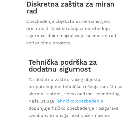
Diskretna zaštita za miran
rad
Obezbeđenje objekata uz nenametljivu
prisutnost. Naši stručnjaci obezbeđuju
sigurnost dok omogućavaju nesmetan rad
korisnicima prostora.
Tehnička podrška za
dodatnu sigurnost
Za dodatnu zaštitu vašeg objekta,
preporučujemo tehnička rešenja kao što su
alarmni sistemi, video nadzor i monitoring.
Naša usluga
Tehničko obezbeđenje
dopunjuje fizičko obezbeđenje i osigurava
sveobuhvatnu sigurnost vaše imovine.