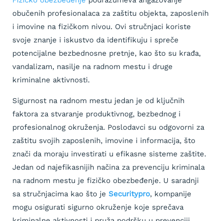
obučenih profesionalaca za zaštitu objekta, zaposlenih
i imovine na fizičkom nivou. Ovi stručnjaci koriste
svoje znanje i iskustvo da identifikuju i spreče
potencijalne bezbednosne pretnje, kao što su krađa,
vandalizam, nasilje na radnom mestu i druge
kriminalne aktivnosti.
Sigurnost na radnom mestu jedan je od ključnih
faktora za stvaranje produktivnog, bezbednog i
profesionalnog okruženja. Poslodavci su odgovorni za
zaštitu svojih zaposlenih, imovine i informacija, što
znači da moraju investirati u efikasne sisteme zaštite.
Jedan od najefikasnijih načina za prevenciju kriminala
na radnom mestu je fizičko obezbeđenje. U saradnji
sa stručnjacima kao što je
Securitypro
, kompanije
mogu osigurati sigurno okruženje koje sprečava
kriminalne aktivnosti i pruža podršku u prevenciji