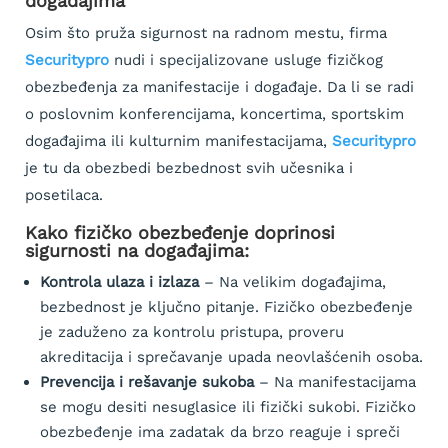
događajima
Osim što pruža sigurnost na radnom mestu, firma
Securitypro
nudi i specijalizovane usluge fizičkog
obezbeđenja za manifestacije i događaje. Da li se radi
o poslovnim konferencijama, koncertima, sportskim
događajima ili kulturnim manifestacijama,
Securitypro
je tu da obezbedi bezbednost svih učesnika i
posetilaca.
Kako fizičko obezbeđenje doprinosi
sigurnosti na događajima:
Kontrola ulaza i izlaza
– Na velikim događajima,
bezbednost je ključno pitanje. Fizičko obezbeđenje
je zaduženo za kontrolu pristupa, proveru
akreditacija i sprečavanje upada neovlašćenih osoba.
Prevencija i rešavanje sukoba
– Na manifestacijama
se mogu desiti nesuglasice ili fizički sukobi. Fizičko
obezbeđenje ima zadatak da brzo reaguje i spreči