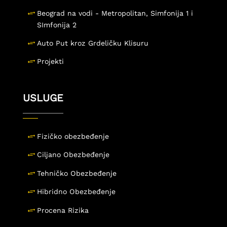
Beograd na vodi - Metropolitan, Simfonija 1 i
SImfonija 2
Auto Put kroz Grdeličku Klisuru
Projekti
USLUGE
Fizičko obezbeđenje
Ciljano Obezbeđenje
Tehničko Obezbeđenje
Hibridno Obezbeđenje
Procena Rizika