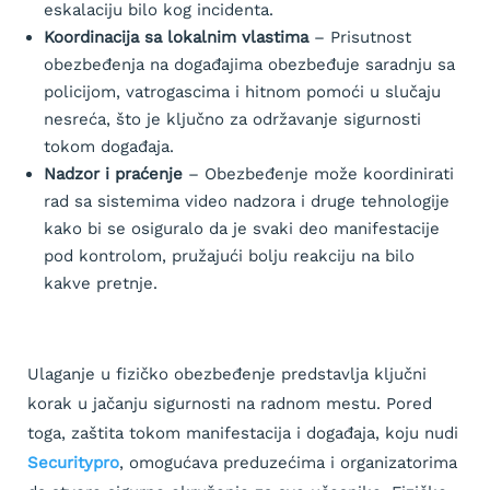
eskalaciju bilo kog incidenta.
Koordinacija sa lokalnim vlastima
– Prisutnost
obezbeđenja na događajima obezbeđuje saradnju sa
policijom, vatrogascima i hitnom pomoći u slučaju
nesreća, što je ključno za održavanje sigurnosti
tokom događaja.
Nadzor i praćenje
– Obezbeđenje može koordinirati
rad sa sistemima video nadzora i druge tehnologije
kako bi se osiguralo da je svaki deo manifestacije
pod kontrolom, pružajući bolju reakciju na bilo
kakve pretnje.
Ulaganje u fizičko obezbeđenje predstavlja ključni
korak u jačanju sigurnosti na radnom mestu. Pored
toga, zaštita tokom manifestacija i događaja, koju nudi
Securitypro
, omogućava preduzećima i organizatorima