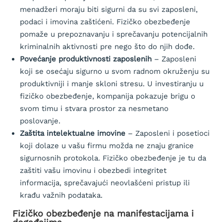
menadžeri moraju biti sigurni da su svi zaposleni,
podaci i imovina zaštićeni. Fizičko obezbeđenje
pomaže u prepoznavanju i sprečavanju potencijalnih
kriminalnih aktivnosti pre nego što do njih dođe.
Povećanje produktivnosti zaposlenih
– Zaposleni
koji se osećaju sigurno u svom radnom okruženju su
produktivniji i manje skloni stresu. U investiranju u
fizičko obezbeđenje, kompanija pokazuje brigu o
svom timu i stvara prostor za nesmetano
poslovanje.
Zaštita intelektualne imovine
– Zaposleni i posetioci
koji dolaze u vašu firmu možda ne znaju granice
sigurnosnih protokola. Fizičko obezbeđenje je tu da
zaštiti vašu imovinu i obezbedi integritet
informacija, sprečavajući neovlašćeni pristup ili
krađu važnih podataka.
Fizičko obezbeđenje na manifestacijama i