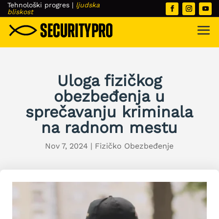
Tehnološki progres
|
ljudska
bliskost
Uloga fizičkog
obezbeđenja u
sprečavanju kriminala
na radnom mestu
Nov 7, 2024
|
Fizičko Obezbeđenje