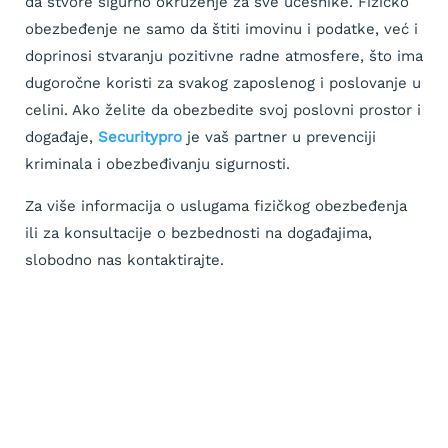
da stvore sigurno okruženje za sve učesnike. Fizičko
obezbeđenje ne samo da štiti imovinu i podatke, već i
doprinosi stvaranju pozitivne radne atmosfere, što ima
dugoročne koristi za svakog zaposlenog i poslovanje u
celini. Ako želite da obezbedite svoj poslovni prostor i
događaje,
Securitypro
je vaš partner u prevenciji
kriminala i obezbeđivanju sigurnosti.
Za više informacija o uslugama fizičkog obezbeđenja
ili za konsultacije o bezbednosti na događajima,
slobodno nas kontaktirajte.