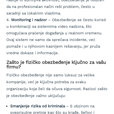
da na profesionalan način reši problem, često u
saradnji sa lokalnim vlastima.
Monitoring i nadzor
– Obezbeđenje se često koristi
u kombinaciji sa sistemima video nadzora, što
omogućava praćenje događanja u realnom vremenu.
Ovaj sistem ne samo da sprečava incidente, već
pomaže i u njihovom kasnijem rešavanju, jer pruža
vredne dokaze i informacije.
Zašto je fizičko obezbeđenje ključno za vašu
firmu?
Fizičko obezbeđenje nije samo luksuz za velike
kompanije, već je ključna potreba za svaku
organizaciju koja želi da očuva sigurnost. Razlozi zašto
je obezbeđenje važno uključuju:
Smanjenje rizika od kriminala
– S obzirom na
sveprisutne pretnje kao što su krađe, šefovi i