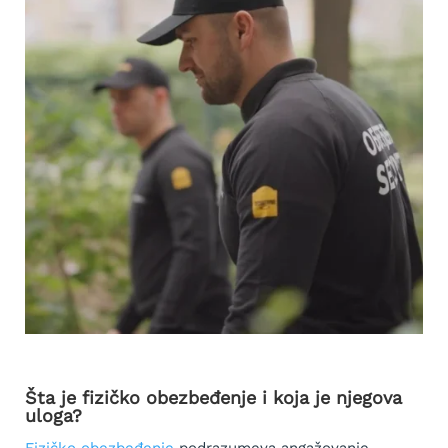
Šta je fizičko obezbeđenje i koja je njegova
uloga?
Fizičko obezbeđenje
podrazumeva angažovanje