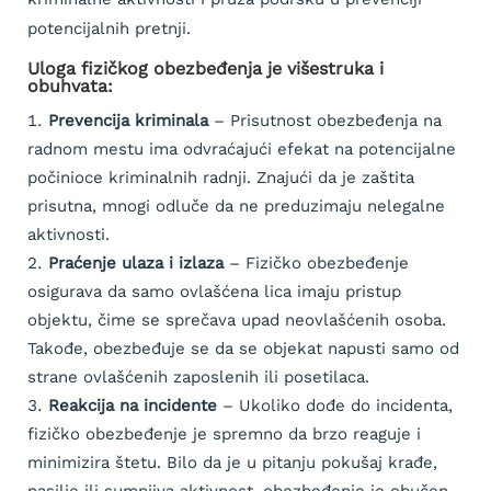
potencijalnih pretnji.
Uloga fizičkog obezbeđenja je višestruka i
obuhvata:
Prevencija kriminala
– Prisutnost obezbeđenja na
radnom mestu ima odvraćajući efekat na potencijalne
počinioce kriminalnih radnji. Znajući da je zaštita
prisutna, mnogi odluče da ne preduzimaju nelegalne
aktivnosti.
Praćenje ulaza i izlaza
– Fizičko obezbeđenje
osigurava da samo ovlašćena lica imaju pristup
objektu, čime se sprečava upad neovlašćenih osoba.
Takođe, obezbeđuje se da se objekat napusti samo od
strane ovlašćenih zaposlenih ili posetilaca.
Reakcija na incidente
– Ukoliko dođe do incidenta,
fizičko obezbeđenje je spremno da brzo reaguje i
minimizira štetu. Bilo da je u pitanju pokušaj krađe,
nasilje ili sumnjiva aktivnost, obezbeđenje je obučen